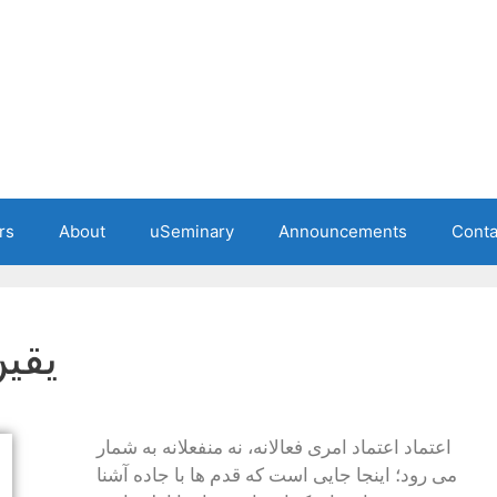
rs
About
uSeminary
Announcements
Conta
i – Trust) یقین
اعتماد اعتماد امری فعالانه، نه منفعلانه به شمار
می رود؛ اینجا جایی است که قدم ها با جاده آشنا