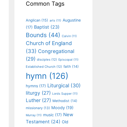
Common Tags
Augustine
Anglican
(15)
arts
(11)
Baptist
(23)
(17)
Bounds
(44)
Calvin
(11)
Church of England
(33)
Congregational
(29)
disciples
(12)
Episcopal
(11)
faith
(14)
Established Church
(12)
hymn
(126)
Liturgical
(30)
hymns
(17)
liturgy
(27)
Lords Supper
(11)
Luther
(27)
Methodist
(14)
Moody
(19)
missionary
(13)
New
music
(17)
Murray
(11)
Testament
(24)
Old